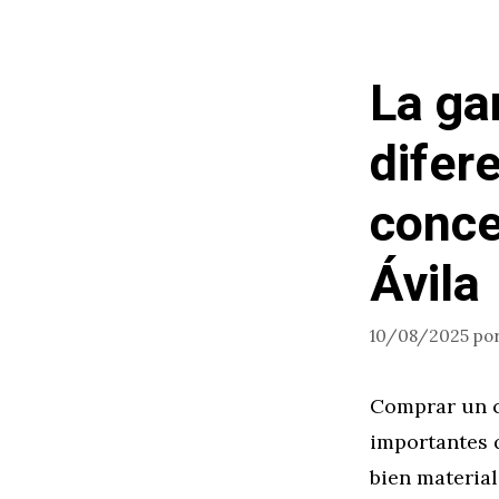
La ga
difer
conce
Ávila
10/08/2025
po
Comprar un c
importantes 
bien material