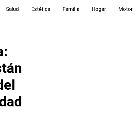
Salud
Estética
Familia
Hogar
Motor
a:
stán
del
idad