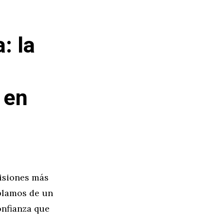
: la
 en
isiones más
blamos de un
onfianza que