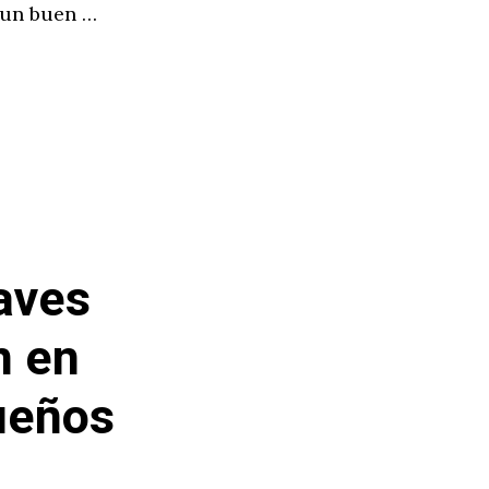
 un buen …
aves
n en
Sueños