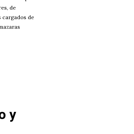
res, de
s cargados de
lmazaras
o y