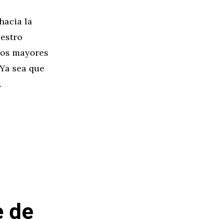
hacia la
uestro
los mayores
 Ya sea que
…
e de