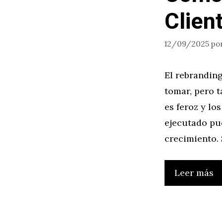
Clien
12/09/2025
po
El rebrandin
tomar, pero 
es feroz y l
ejecutado pu
crecimiento. 
Leer más