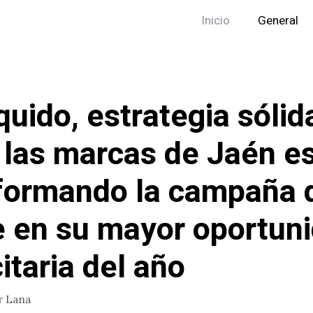
Inicio
General
quido, estrategia sólid
las marcas de Jaén e
formando la campaña 
e en su mayor oportun
itaria del año
r
Lana