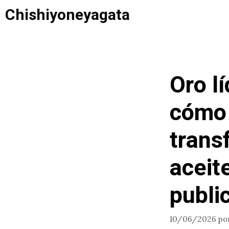
Saltar
Chishiyoneyagata
al
contenido
Oro lí
cómo 
trans
aceit
public
10/06/2026
po