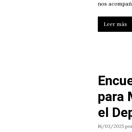
nos acompaña
Leer más
Encue
para 
el De
16/03/2025
po