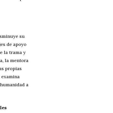
isminuye su
jes de apoyo
e la trama y
a, la mentora
us propias
o examina
y humanidad a
les