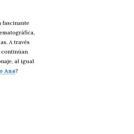
n fascinante
nematográfica,
as. A través
s continúan
aje, al igual
do Ana
?