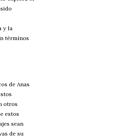
 sido
 y la
en términos
icos de Anas
estos
n otros
de estos
ajes sean
vas de su