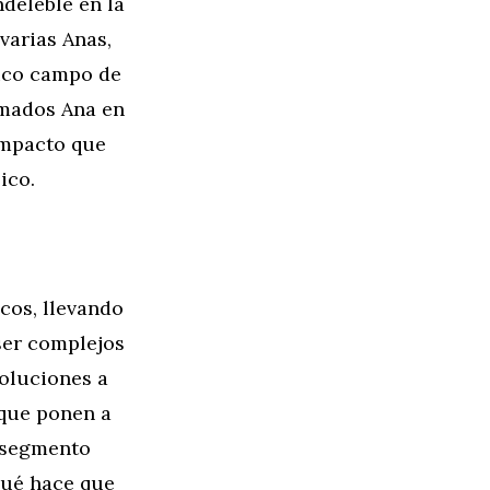
deleble en la
varias Anas,
rico campo de
lamados Ana en
 impacto que
ico.
cos, llevando
ser complejos
oluciones a
s que ponen a
e segmento
qué hace que