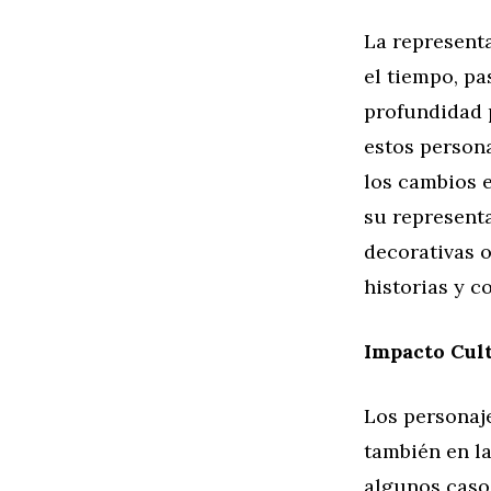
La represent
el tiempo, pa
profundidad p
estos persona
los cambios e
su represent
decorativas o
historias y c
Impacto Cult
Los personaj
también en la
algunos casos