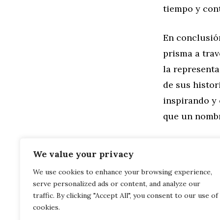
tiempo y con
En conclusión
prisma a trav
la representa
de sus histor
inspirando y
que un nombr
We value your privacy
We use cookies to enhance your browsing experience,
Categorías
Familia
,
Gen
serve personalized ads or content, and analyze our
Ana en las 
Celebrando 
traffic. By clicking "Accept All", you consent to our use of
cookies.