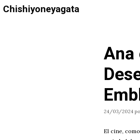
Saltar
Chishiyoneyagata
al
contenido
Ana 
Dese
Emb
24/03/2024
p
El cine, como