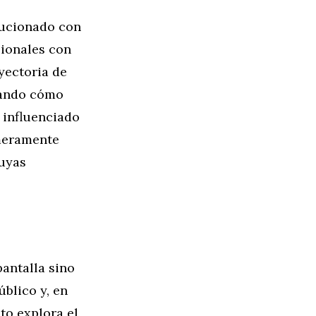
lucionado con
sionales con
yectoria de
acando cómo
 influenciado
 meramente
cuyas
antalla sino
úblico y, en
to explora el