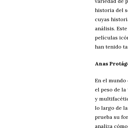
variedad de 
historia del 
cuyas histori
análisis. Est
películas icó
han tenido ta
Anas Protágo
En el mundo 
el peso de la
y multifacét
lo largo de l
prueba su fo
analiza cómo