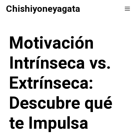
Saltar
Chishiyoneyagata
Me
al
contenido
Motivación
Intrínseca vs.
Extrínseca:
Descubre qué
te Impulsa