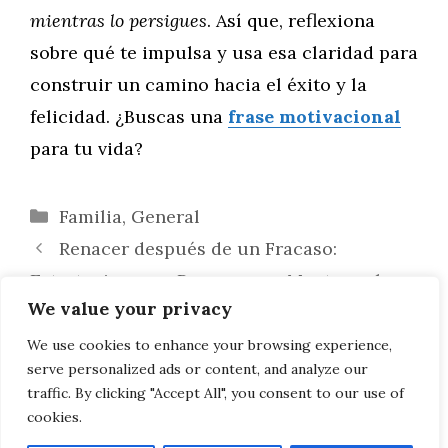
mientras lo persigues
. Así que, reflexiona
sobre qué te impulsa y usa esa claridad para
construir un camino hacia el éxito y la
felicidad. ¿Buscas una
frase motivacional
para tu vida?
Categorías
Familia
,
General
Renacer después de un Fracaso:
Estrategias para Recuperar y Mantener la
We value your privacy
Motivación
Reinventarte y Renovar tu Motivación:
We use cookies to enhance your browsing experience,
serve personalized ads or content, and analyze our
Claves para un Nuevo Comienzo
traffic. By clicking "Accept All", you consent to our use of
cookies.