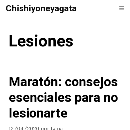
Saltar
Chishiyoneyagata
Me
al
contenido
Lesiones
Maratón: consejos
esenciales para no
lesionarte
12/04/2020
por
Lana