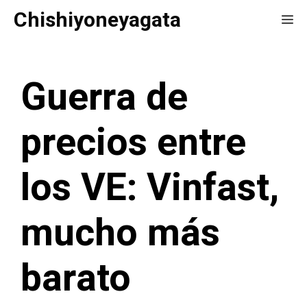
Saltar
Chishiyoneyagata
Me
al
contenido
Guerra de
precios entre
los VE: Vinfast,
mucho más
barato