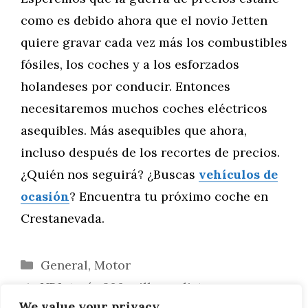
como es debido ahora que el novio Jetten
quiere gravar cada vez más los combustibles
fósiles, los coches y a los esforzados
holandeses por conducir. Entonces
necesitaremos muchos coches eléctricos
asequibles. Más asequibles que ahora,
incluso después de los recortes de precios.
¿Quién nos seguirá? ¿Buscas
vehículos de
ocasión
? Encuentra tu próximo coche en
Crestanevada.
Categorías
General
,
Motor
VDL tenía 200 millones listos para
We value your privacy