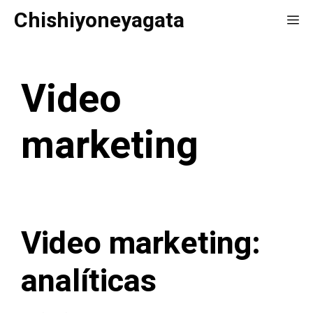
Saltar
Chishiyoneyagata
Me
al
contenido
Video
marketing
Video marketing:
analíticas