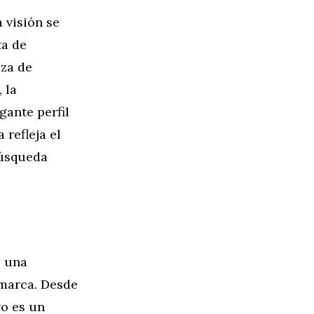
 visión se
ta de
za de
 la
gante perfil
 refleja el
búsqueda
s una
 marca. Desde
vo es un