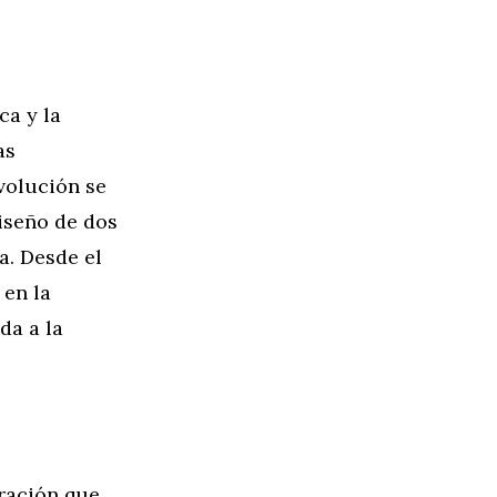
ca y la
as
evolución se
iseño de dos
a. Desde el
 en la
da a la
ración que