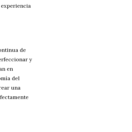
 experiencia
ontinua de
erfeccionar y
jan en
omía del
crear una
rfectamente