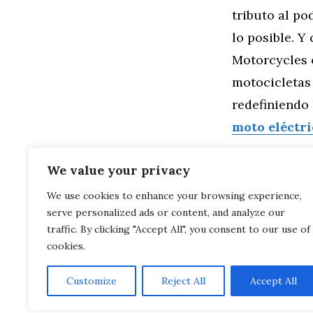
tributo al po
lo posible. Y
Motorcycles 
motocicletas 
redefiniendo 
moto eléctri
Categorías
General
,
Mo
We value your privacy
El Futuro de
We use cookies to enhance your browsing experience,
Motocicletas El
serve personalized ads or content, and analyze our
Detrás de la
Lightning Moto
traffic. By clicking "Accept All", you consent to our use of
cookies.
Customize
Reject All
Accept All