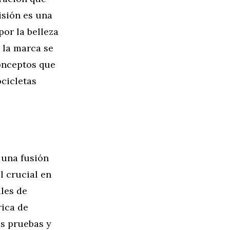
isión es una
por la belleza
 la marca se
conceptos que
ocicletas
 una fusión
l crucial en
ales de
rica de
as pruebas y