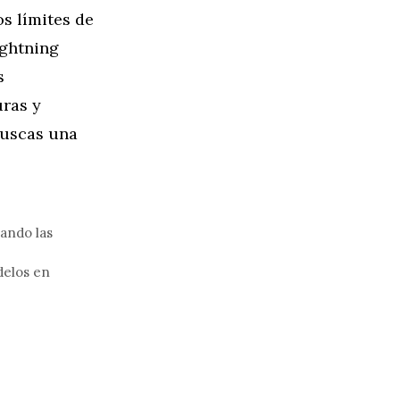
os límites de
ightning
s
uras y
Buscas una
mando las
delos en