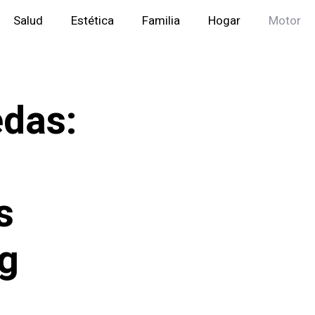
Salud
Estética
Familia
Hogar
Motor
edas:
s
ng