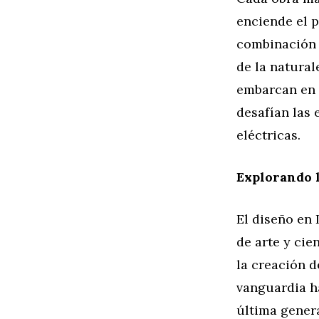
enciende el p
combinación d
de la natural
embarcan en 
desafían las 
eléctricas.
Explorando l
El diseño en 
de arte y cie
la creación d
vanguardia ha
última gener