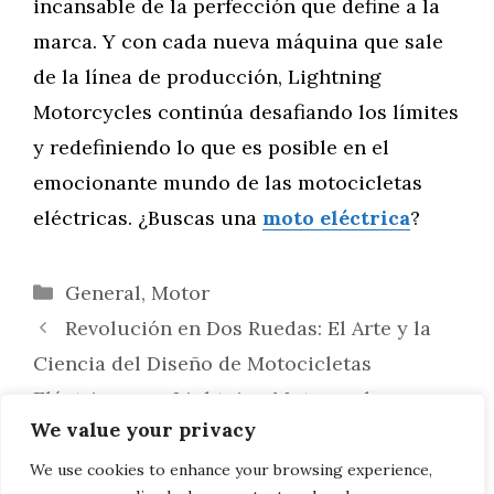
incansable de la perfección que define a la
marca. Y con cada nueva máquina que sale
de la línea de producción, Lightning
Motorcycles continúa desafiando los límites
y redefiniendo lo que es posible en el
emocionante mundo de las motocicletas
eléctricas. ¿Buscas una
moto eléctrica
?
Categorías
General
,
Motor
Revolución en Dos Ruedas: El Arte y la
Ciencia del Diseño de Motocicletas
Eléctricas por Lightning Motorcycles
We value your privacy
Uniendo Pasiones: La Vibrante
Comunidad de Amantes de las Motocicletas
We use cookies to enhance your browsing experience,