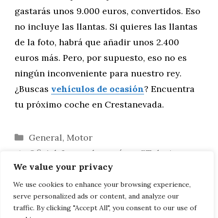
gastarás unos 9.000 euros, convertidos. Eso
no incluye las llantas. Si quieres las llantas
de la foto, habrá que añadir unos 2.400
euros más. Pero, por supuesto, eso no es
ningún inconveniente para nuestro rey.
¿Buscas
vehículos de ocasión
? Encuentra
tu próximo coche en Crestanevada.
Categorías
General
,
Motor
Oficial: Jaguar lanzará un GT de 4
We value your privacy
puertas
Así es el próximo vehículo eléctrico de
We use cookies to enhance your browsing experience,
serve personalized ads or content, and analyze our
Maserati: el Grecale Folgore
traffic. By clicking "Accept All", you consent to our use of