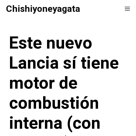
Saltar
Chishiyoneyagata
Me
al
contenido
Este nuevo
Lancia sí tiene
motor de
combustión
interna (con